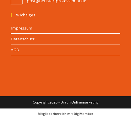
post@neustartprofessional.de
Wichtiges
Impressum
Datenschutz
AGB
Copyright 2026 -
Braun Onlinemarketing
Mitgliederbereich mit
DigiMember